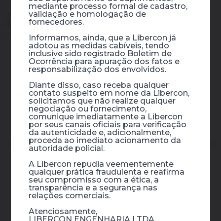
mediante processo formal de cadastro,
validação e homologação de
Serviços
fornecedores.
Informamos, ainda, que a Libercon já
adotou as medidas cabíveis, tendo
inclusive sido registrado Boletim de
Ocorrência para apuração dos fatos e
responsabilização dos envolvidos.
Diante disso, caso receba qualquer
contato suspeito em nome da Libercon,
solicitamos que não realize qualquer
negociação ou fornecimento,
comunique imediatamente a Libercon
CONSTRUÇÃO DE
por seus canais oficiais para verificação
CONDOMÍNIOS LOGÍSTICOS
da autenticidade e, adicionalmente,
proceda ao imediato acionamento da
autoridade policial.
A Libercon repudia veementemente
qualquer prática fraudulenta e reafirma
seu compromisso com a ética, a
transparência e a segurança nas
relações comerciais.
CONSTRUÇÃO DE
Atenciosamente,
EDIFICAÇÕES INDUSTRIAIS
LIBERCON ENGENHARIA LTDA.