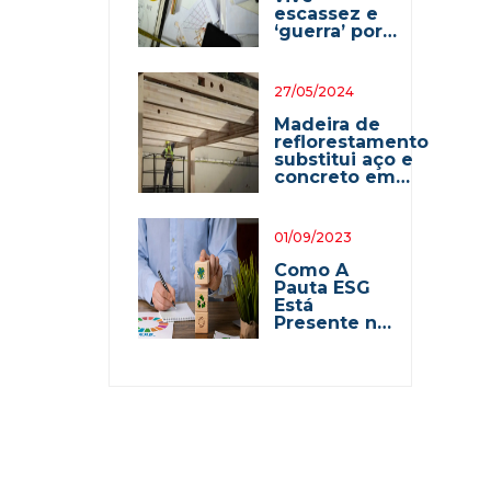
escassez e
‘guerra’ por
mão de obra
especializada
27/05/2024
Madeira de
reflorestamento
substitui aço e
concreto em
construções
sustentáveis
01/09/2023
Como A
Pauta ESG
Está
Presente na
Libercon?