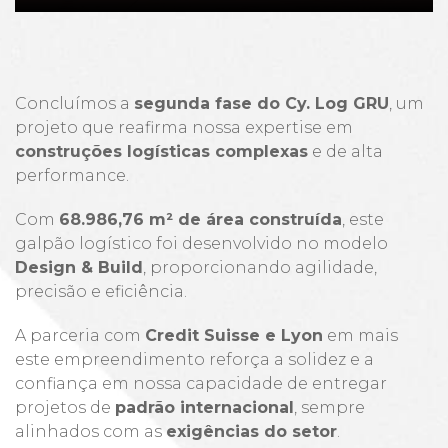
Concluímos a
segunda fase do Cy. Log GRU
, um
projeto que reafirma nossa expertise em
construções logísticas complexas
e de alta
performance.
Com
68.986,76 m² de área construída
, este
galpão logístico foi desenvolvido no modelo
Design & Build
, proporcionando agilidade,
precisão e eficiência.
A parceria com
Credit Suisse e Lyon
em mais
este empreendimento reforça a solidez e a
confiança em nossa capacidade de entregar
projetos de
padrão internacional
, sempre
alinhados com as
exigências do setor
.