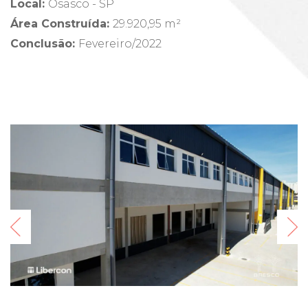
Local
:
Osasco - SP
Área Construída
:
29.920,95 m²
Conclusão
:
Fevereiro/2022