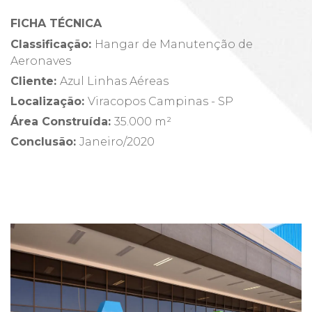
FICHA TÉCNICA
Classificação:
Hangar de Manutenção de
Aeronaves
Cliente
:
Azul Linhas Aéreas
Localização
:
Viracopos Campinas - SP
Área Construída
:
35.000 m²
Conclusão
:
Janeiro/2020