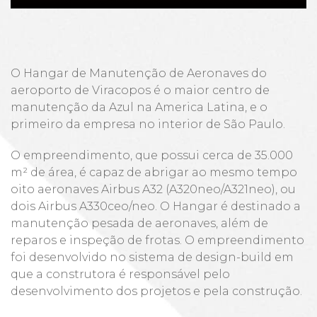
O Hangar de Manutenção de Aeronaves do
aeroporto de Viracopos é o maior centro de
manutenção da Azul na America Latina, e o
primeiro da empresa no interior de São Paulo.
O empreendimento, que possui cerca de 35.000
m² de área, é capaz de abrigar ao mesmo tempo
oito aeronaves Airbus A32 (A320neo/A321neo), ou
dois Airbus A330ceo/neo. O Hangar é destinado a
manutenção pesada de aeronaves, além de
reparos e inspeção de frotas. O empreendimento
foi desenvolvido no sistema de design-build em
que a construtora é responsável pelo
desenvolvimento dos projetos e pela construção.